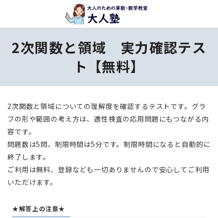
コ
ナ
ン
ビ
テ
ゲ
2次関数と領域 実力確認テス
ン
ー
ツ
シ
ト【無料】
へ
ョ
ス
ン
キ
に
2次関数と領域についての理解度を確認するテストです。グラ
ッ
移
フの形や範囲の考え方は、適性検査の応用問題にもつながる内
プ
動
容です。
問題数は5問、制限時間は5分です。制限時間になると自動的に
終了します。
ご利用は無料、登録なども一切ありませんので安心してご利用
いただけます。
★解答上の注意★