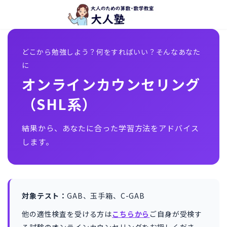
コ
ナ
ン
ビ
テ
ゲ
ン
ー
どこから勉強しよう？何をすればいい？そんなあなた
ツ
シ
に
へ
ョ
オンラインカウンセリング
ス
ン
キ
に
（SHL系）
ッ
移
プ
動
結果から、あなたに合った学習方法をアドバイス
します。
対象テスト：
GAB、玉手箱、C-GAB
他の適性検査を受ける方は
こちらから
ご自身が受検す