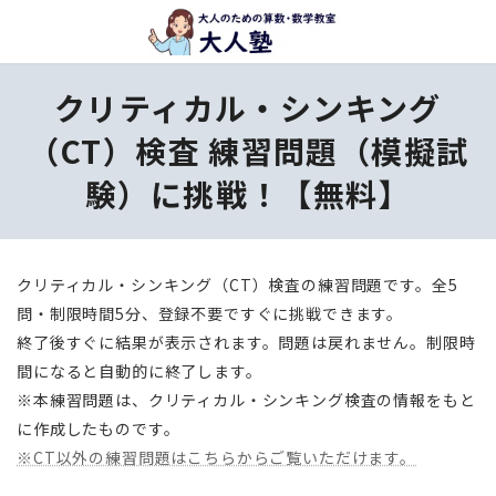
コ
ナ
ン
ビ
テ
ゲ
クリティカル・シンキング
ン
ー
ツ
シ
（CT）検査 練習問題（模擬試
へ
ョ
験）に挑戦！【無料】
ス
ン
キ
に
ッ
移
プ
動
クリティカル・シンキング（CT）検査の練習問題です。全5
問・制限時間5分、登録不要ですぐに挑戦できます。
終了後すぐに結果が表示されます。問題は戻れません。制限時
間になると自動的に終了します。
※本練習問題は、クリティカル・シンキング検査の情報をもと
に作成したものです。
※CT以外の練習問題はこちらからご覧いただけます。