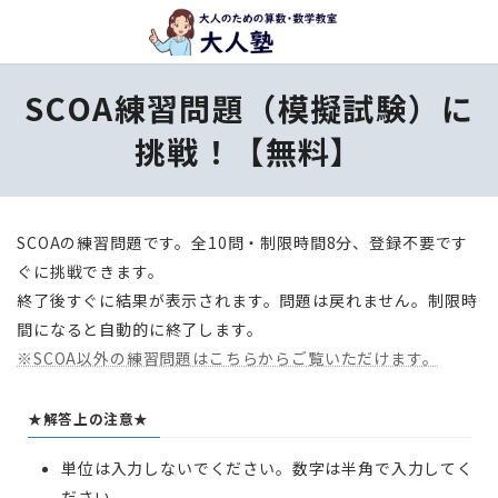
コ
ナ
ン
ビ
テ
ゲ
SCOA練習問題（模擬試験）に
ン
ー
ツ
シ
挑戦！【無料】
へ
ョ
ス
ン
キ
に
SCOAの練習問題です。全10問・制限時間8分、登録不要です
ッ
移
ぐに挑戦できます。
プ
動
終了後すぐに結果が表示されます。問題は戻れません。制限時
間になると自動的に終了します。
※SCOA以外の練習問題はこちらからご覧いただけます。
★解答上の注意★
単位は入力しないでください。数字は半角で入力してく
ださい。