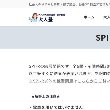
コ
ナ
社会人のやり直し算数・数学講座、各種SPI検査非言語対
ン
ビ
ホーム
大
テ
ゲ
ン
ー
ツ
シ
S
へ
ョ
ス
ン
キ
に
ッ
移
SPI-Rの練習問題です。全6問・制限時間
プ
動
終了後すぐに結果が表示されます。制限時
※SPI-R以外の練習問題はこちらからご覧
★解答上の注意★
・電卓を用いてはいけません。