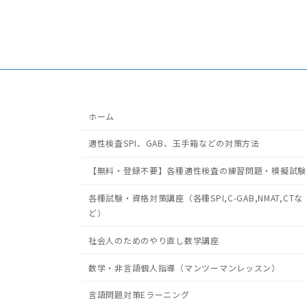
ホーム
適性検査SPI、GAB、玉手箱などの対策方法
【無料・登録不要】各種適性検査の練習問題・模擬試験
各種試験・資格対策講座（各種SPI,C-GAB,NMAT,CTな
ど）
社会人のためのやり直し数学講座
数学・非言語個人指導（マンツーマンレッスン）
言語問題対策Eラーニング