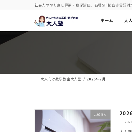
コ
ナ
社会人のやり直し算数・数学講座、各種SPI検査非言語対
ン
ビ
ホーム
大
テ
ゲ
ン
ー
ツ
シ
へ
ョ
ス
ン
キ
に
ッ
移
大人向け数学教室大人塾
2026年7月
プ
動
20
お知らせ
20
大人