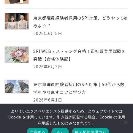
東京都職員経験者採用のSPI対策、どうやって始
めよう？
2026年6月5日
SPI WEBテスティング合格！正社員登用試験を
突破【合格体験記】
2026年6月3日
東京都職員経験者採用のSPI対策｜50代から数
学をやり直すコツと学び方
2026年6月1日
よりよいエクスペリエンスを提供するため、当ウェブサイトでは
Cookie を使用しています。引き続き閲覧する場合、Cookie の使用
を承諾したものとみなされます。
Copyright © 【公式】大人のための算数・数学教室 大人塾 All Rights
同意する
いいえ
個人情報保護方針
Reserved.