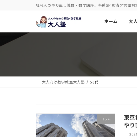
コ
ナ
社会人のやり直し算数・数学講座、各種SPI検査非言語対
ン
ビ
ホーム
大
テ
ゲ
ン
ー
ツ
シ
へ
ョ
ス
ン
キ
に
ッ
移
大人向け数学教室大人塾
50代
プ
動
東京
コラム
やり
20