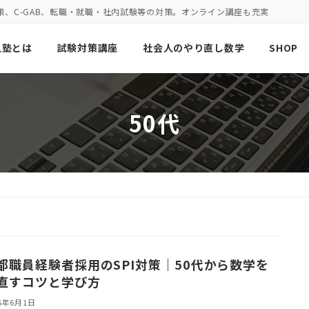
策、C-GAB、転職・就職・社内試験等の対策。オンライン講座も充実
人塾とは
試験対策講座
社会人のやり直し数学
SHOP
50代
都職員経験者採用のSPI対策｜50代から数学を
直すコツと学び方
26年6月1日