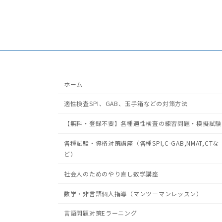
ホーム
適性検査SPI、GAB、玉手箱などの対策方法
【無料・登録不要】各種適性検査の練習問題・模擬試験
各種試験・資格対策講座（各種SPI,C-GAB,NMAT,CTな
ど）
社会人のためのやり直し数学講座
数学・非言語個人指導（マンツーマンレッスン）
言語問題対策Eラーニング